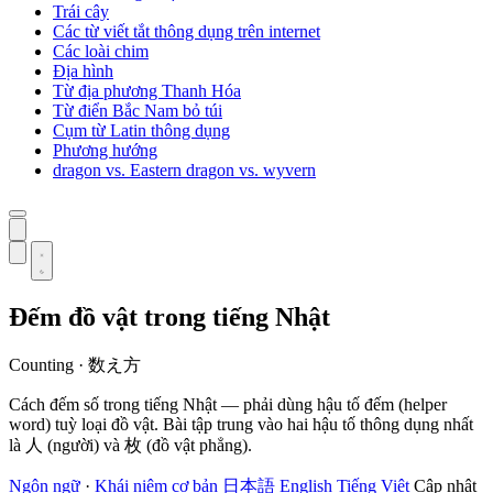
Trái cây
Các từ viết tắt thông dụng trên internet
Các loài chim
Địa hình
Từ địa phương Thanh Hóa
Từ điển Bắc Nam bỏ túi
Cụm từ Latin thông dụng
Phương hướng
dragon vs. Eastern dragon vs. wyvern
Đếm đồ vật trong tiếng Nhật
Counting · 数え方
Cách đếm số trong tiếng Nhật — phải dùng hậu tố đếm (helper
word) tuỳ loại đồ vật. Bài tập trung vào hai hậu tố thông dụng nhất
là 人 (người) và 枚 (đồ vật phẳng).
Ngôn ngữ
·
Khái niệm cơ bản
日本語
English
Tiếng Việt
Cập nhật