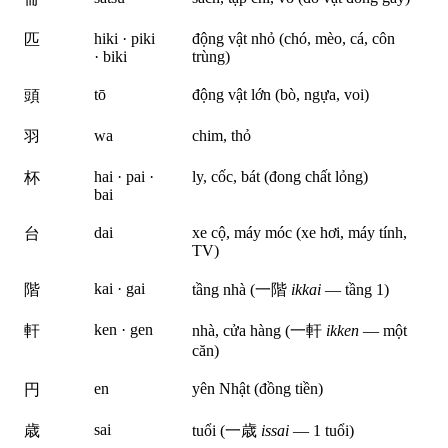
hiki · piki
động vật nhỏ (chó, mèo, cá, côn
匹
· biki
trùng)
tō
động vật lớn (bò, ngựa, voi)
頭
wa
chim, thỏ
羽
hai · pai ·
ly, cốc, bát (đong chất lỏng)
杯
bai
dai
xe cộ, máy móc (xe hơi, máy tính,
台
TV)
kai · gai
階
tầng nhà (一階
ikkai
— tầng 1)
ken · gen
軒
nhà, cửa hàng (一軒
ikken
— một
căn)
en
yên Nhật (đồng tiền)
円
sai
歳
tuổi (一歳
issai
— 1 tuổi)