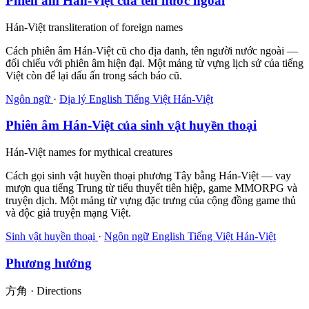
Phiên âm Hán-Việt của tên nước ngoài
Hán-Việt transliteration of foreign names
Cách phiên âm Hán-Việt cũ cho địa danh, tên người nước ngoài —
đối chiếu với phiên âm hiện đại. Một mảng từ vựng lịch sử của tiếng
Việt còn để lại dấu ấn trong sách báo cũ.
Ngôn ngữ
·
Địa lý
English
Tiếng Việt
Hán-Việt
Phiên âm Hán-Việt của sinh vật huyền thoại
Hán-Việt names for mythical creatures
Cách gọi sinh vật huyền thoại phương Tây bằng Hán-Việt — vay
mượn qua tiếng Trung từ tiểu thuyết tiên hiệp, game MMORPG và
truyện dịch. Một mảng từ vựng đặc trưng của cộng đồng game thủ
và độc giả truyện mạng Việt.
Sinh vật huyền thoại
·
Ngôn ngữ
English
Tiếng Việt
Hán-Việt
Phương hướng
方角 · Directions