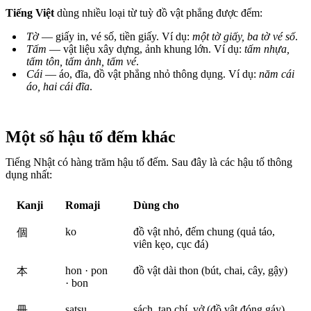
Tiếng Việt
dùng nhiều loại từ tuỳ đồ vật phẳng được đếm:
Tờ
— giấy in, vé số, tiền giấy. Ví dụ:
một tờ giấy, ba tờ vé số
.
Tấm
— vật liệu xây dựng, ảnh khung lớn. Ví dụ:
tấm nhựa,
tấm tôn, tấm ảnh, tấm vé
.
Cái
— áo, đĩa, đồ vật phẳng nhỏ thông dụng. Ví dụ:
năm cái
áo, hai cái đĩa
.
Một số hậu tố đếm khác
Tiếng Nhật có hàng trăm hậu tố đếm. Sau đây là các hậu tố thông
dụng nhất:
Kanji
Romaji
Dùng cho
ko
đồ vật nhỏ, đếm chung (quả táo,
個
viên kẹo, cục đá)
hon · pon
đồ vật dài thon (bút, chai, cây, gậy)
本
· bon
satsu
sách, tạp chí, vở (đồ vật đóng gáy)
冊