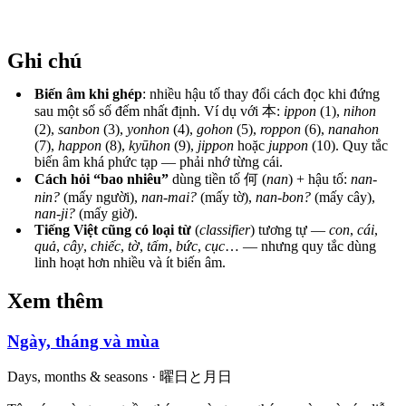
Ghi chú
Biến âm khi ghép
: nhiều hậu tố thay đổi cách đọc khi đứng
sau một số số đếm nhất định. Ví dụ với 本:
ippon
(1),
nihon
(2),
sanbon
(3),
yonhon
(4),
gohon
(5),
roppon
(6),
nanahon
(7),
happon
(8),
kyūhon
(9),
jippon
hoặc
juppon
(10). Quy tắc
biến âm khá phức tạp — phải nhớ từng cái.
Cách hỏi “bao nhiêu”
dùng tiền tố 何 (
nan
) + hậu tố:
nan-
nin?
(mấy người),
nan-mai?
(mấy tờ),
nan-bon?
(mấy cây),
nan-ji?
(mấy giờ).
Tiếng Việt cũng có loại từ
(
classifier
) tương tự —
con
,
cái
,
quả
,
cây
,
chiếc
,
tờ
,
tấm
,
bức
,
cục
… — nhưng quy tắc dùng
linh hoạt hơn nhiều và ít biến âm.
Xem thêm
Ngày, tháng và mùa
Days, months & seasons · 曜日と月日