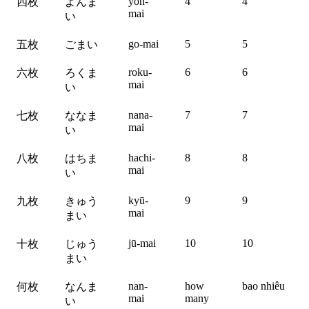
yon-
4
4
四枚
よんま
mai
い
go-mai
5
5
五枚
ごまい
roku-
6
6
六枚
ろくま
mai
い
nana-
7
7
七枚
ななま
mai
い
hachi-
8
8
八枚
はちま
mai
い
kyū-
9
9
九枚
きゅう
mai
まい
jū-mai
10
10
十枚
じゅう
まい
nan-
how
bao nhiêu
何枚
なんま
mai
many
い