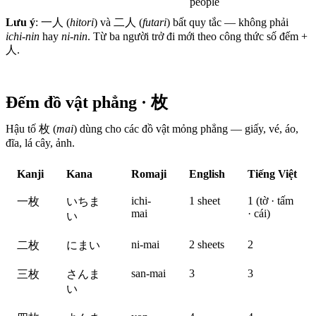
people
Lưu ý
: 一人 (
hitori
) và 二人 (
futari
) bất quy tắc — không phải
ichi-nin
hay
ni-nin
. Từ ba người trở đi mới theo công thức số đếm +
人.
Đếm đồ vật phẳng · 枚
Hậu tố 枚 (
mai
) dùng cho các đồ vật mỏng phẳng — giấy, vé, áo,
đĩa, lá cây, ảnh.
Kanji
Kana
Romaji
English
Tiếng Việt
ichi-
1 sheet
1 (tờ · tấm
一枚
いちま
mai
· cái)
い
ni-mai
2 sheets
2
二枚
にまい
san-mai
3
3
三枚
さんま
い