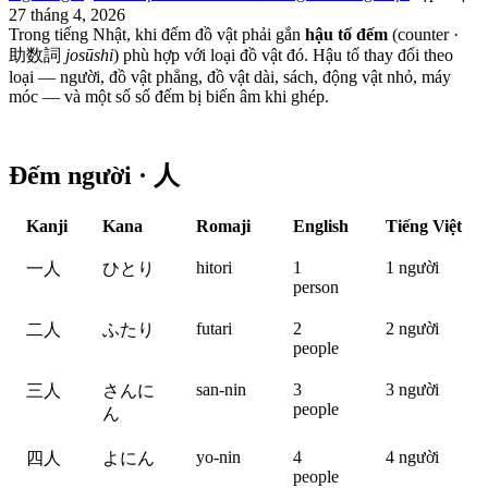
27 tháng 4, 2026
Trong tiếng Nhật, khi đếm đồ vật phải gắn
hậu tố đếm
(counter ·
助数詞
josūshi
) phù hợp với loại đồ vật đó. Hậu tố thay đổi theo
loại — người, đồ vật phẳng, đồ vật dài, sách, động vật nhỏ, máy
móc — và một số số đếm bị biến âm khi ghép.
Đếm người · 人
Kanji
Kana
Romaji
English
Tiếng Việt
hitori
1
1 người
一人
ひとり
person
futari
2
2 người
二人
ふたり
people
san-nin
3
3 người
三人
さんに
people
ん
yo-nin
4
4 người
四人
よにん
people