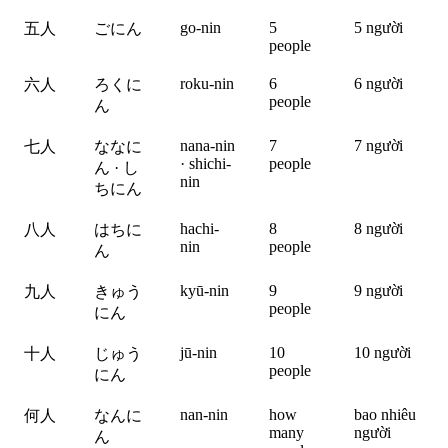
go-nin
5
5 người
五人
ごにん
people
roku-nin
6
6 người
六人
ろくに
people
ん
nana-nin
7
7 người
七人
ななに
· shichi-
people
ん · し
nin
ちにん
hachi-
8
8 người
八人
はちに
nin
people
ん
kyū-nin
9
9 người
九人
きゅう
people
にん
jū-nin
10
10 người
十人
じゅう
people
にん
nan-nin
how
bao nhiêu
何人
なんに
many
người
ん