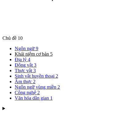
Chủ đề
10
Ngôn ngữ
9
Khái niệm cơ bản
5
Địa lý
4
Động vật
3
Thực vật
3
Sinh vật huyền thoại
2
Ẩm thực
2
Ngôn ngữ vùng miền
2
Công nghệ
2
Văn hóa dân gian
1