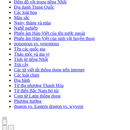
Đếm đồ vật trong tiếng Nhật
Địa danh Trung Quốc
Các loài hoa
Màu sắc
Ngày, tháng và mùa
Nghề nghiệp
Phiên âm Hán-Việt của tên nước ngoài
Phiên âm Hán-Việt của sinh vật huyền thoại
poisonous vs. venomous
Tên các quốc gia
Thảo mộc và gia vị
Tính từ tiếng Nhật
Trái cây
Các từ viết tắt thông dụng trên internet
Các loài chim
Địa hình
Từ địa phương Thanh Hóa
Từ điển Bắc Nam bỏ túi
Cụm từ Latin thông dụng
Phương hướng
dragon vs. Eastern dragon vs. wyvern