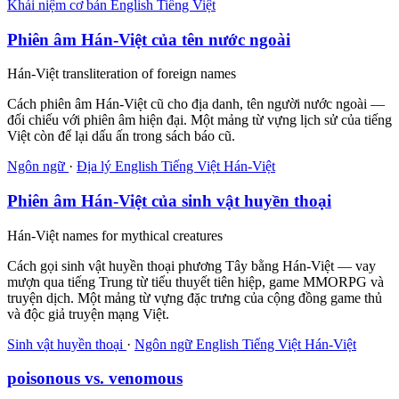
Khái niệm cơ bản
English
Tiếng Việt
Phiên âm Hán-Việt của tên nước ngoài
Hán-Việt transliteration of foreign names
Cách phiên âm Hán-Việt cũ cho địa danh, tên người nước ngoài —
đối chiếu với phiên âm hiện đại. Một mảng từ vựng lịch sử của tiếng
Việt còn để lại dấu ấn trong sách báo cũ.
Ngôn ngữ
·
Địa lý
English
Tiếng Việt
Hán-Việt
Phiên âm Hán-Việt của sinh vật huyền thoại
Hán-Việt names for mythical creatures
Cách gọi sinh vật huyền thoại phương Tây bằng Hán-Việt — vay
mượn qua tiếng Trung từ tiểu thuyết tiên hiệp, game MMORPG và
truyện dịch. Một mảng từ vựng đặc trưng của cộng đồng game thủ
và độc giả truyện mạng Việt.
Sinh vật huyền thoại
·
Ngôn ngữ
English
Tiếng Việt
Hán-Việt
poisonous vs. venomous