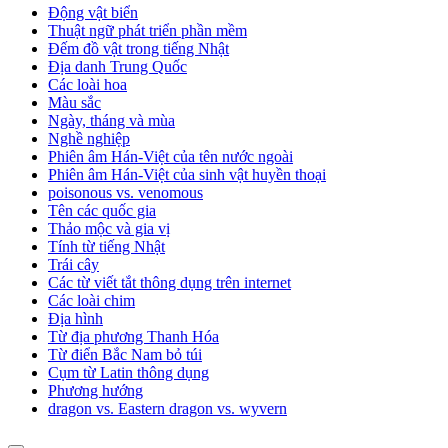
Động vật biển
Thuật ngữ phát triển phần mềm
Đếm đồ vật trong tiếng Nhật
Địa danh Trung Quốc
Các loài hoa
Màu sắc
Ngày, tháng và mùa
Nghề nghiệp
Phiên âm Hán-Việt của tên nước ngoài
Phiên âm Hán-Việt của sinh vật huyền thoại
poisonous vs. venomous
Tên các quốc gia
Thảo mộc và gia vị
Tính từ tiếng Nhật
Trái cây
Các từ viết tắt thông dụng trên internet
Các loài chim
Địa hình
Từ địa phương Thanh Hóa
Từ điển Bắc Nam bỏ túi
Cụm từ Latin thông dụng
Phương hướng
dragon vs. Eastern dragon vs. wyvern