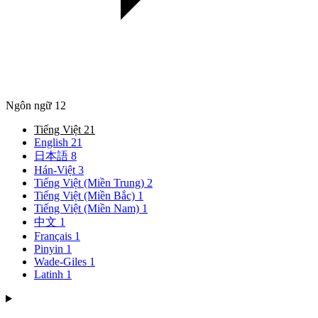
Ngôn ngữ
12
Tiếng Việt
21
English
21
日本語
8
Hán-Việt
3
Tiếng Việt (Miền Trung)
2
Tiếng Việt (Miền Bắc)
1
Tiếng Việt (Miền Nam)
1
中文
1
Français
1
Pinyin
1
Wade-Giles
1
Latinh
1