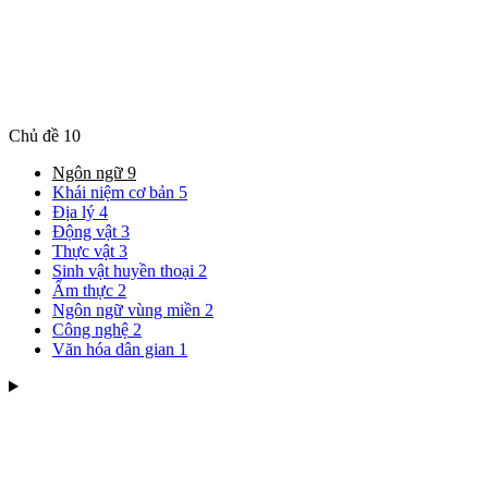
Chủ đề
10
Ngôn ngữ
9
Khái niệm cơ bản
5
Địa lý
4
Động vật
3
Thực vật
3
Sinh vật huyền thoại
2
Ẩm thực
2
Ngôn ngữ vùng miền
2
Công nghệ
2
Văn hóa dân gian
1