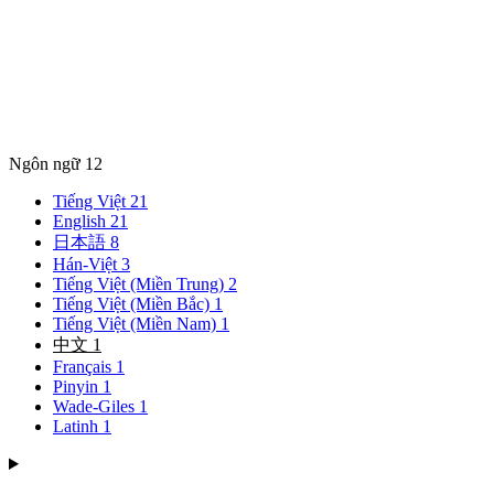
Ngôn ngữ
12
Tiếng Việt
21
English
21
日本語
8
Hán-Việt
3
Tiếng Việt (Miền Trung)
2
Tiếng Việt (Miền Bắc)
1
Tiếng Việt (Miền Nam)
1
中文
1
Français
1
Pinyin
1
Wade-Giles
1
Latinh
1