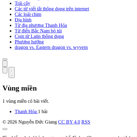
Trái cây
Các từ viết tắt thông dụng trên internet
Các loài chim
Địa hình
Từ địa phương Thanh Hóa
Từ điển Bắc Nam bỏ túi
Cụm từ Latin thông dụng
Phương hướng
dragon vs. Eastern dragon vs. wyvern
Vùng miền
1 vùng miền có bài viết.
Thanh Hóa
1 bài
© 2026 Nguyễn Đức Giang
CC BY 4.0
RSS